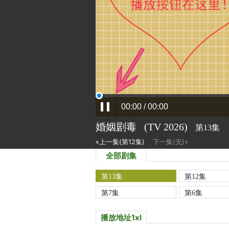
婚姻剧毒
(TV
2026)
第13集
«上一集(第12集)
下一集(无)»
全部剧集
第13集
第12集
第7集
第6集
播放地址1xl