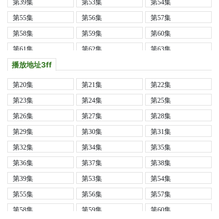
第39集
第53集
第54集
第7集
第6集
第5集
第85集
第55集
第56集
第57集
第4集
第3集
第2集
第58集
第59集
第60集
第1集
第61集
第62集
第63集
播放地址3ff
第64集
第65集
第66集
第67集
第68集
第69集
第20集
第21集
第22集
第70集
第71集
第72集
第23集
第24集
第25集
第73集
第74集
第75集
第26集
第27集
第28集
第76集
第77集
第78集
第29集
第30集
第31集
第79集
第80集
第81集
第32集
第34集
第35集
第82集
第83集
第84集
第36集
第37集
第38集
第85集
第39集
第53集
第54集
第55集
第56集
第57集
第58集
第59集
第60集