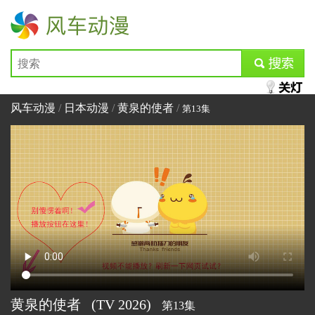
风车动漫
submit
风车动漫
/
日本动漫
/
黄泉的使者
/
第13集
黄泉的使者
(TV
2026)
第13集