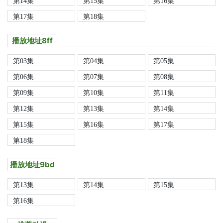
第14集
第15集
第16集
第17集
第18集
播放地址8ff
第03集
第04集
第05集
第06集
第07集
第08集
第09集
第10集
第11集
第12集
第13集
第14集
第15集
第16集
第17集
第18集
播放地址9bd
第13集
第14集
第15集
第16集