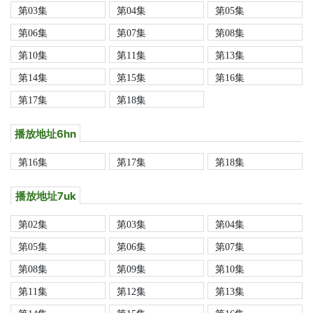
第03集
第04集
第05集
第06集
第07集
第08集
第10集
第11集
第13集
第14集
第15集
第16集
第17集
第18集
播放地址6hn
第16集
第17集
第18集
播放地址7uk
第02集
第03集
第04集
第05集
第06集
第07集
第08集
第09集
第10集
第11集
第12集
第13集