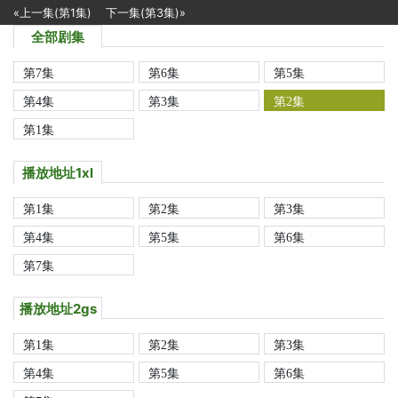
«上一集(第1集)
下一集(第3集)»
全部剧集
第7集
第6集
第5集
第4集
第3集
第2集
第1集
播放地址1xl
第1集
第2集
第3集
第4集
第5集
第6集
第7集
播放地址2gs
第1集
第2集
第3集
第4集
第5集
第6集