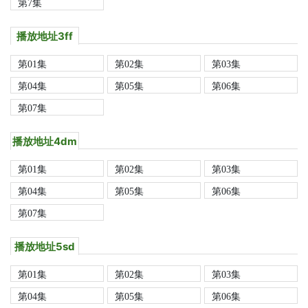
第7集
播放地址3ff
第01集
第02集
第03集
第04集
第05集
第06集
第07集
播放地址4dm
第01集
第02集
第03集
第04集
第05集
第06集
第07集
播放地址5sd
第01集
第02集
第03集
第04集
第05集
第06集