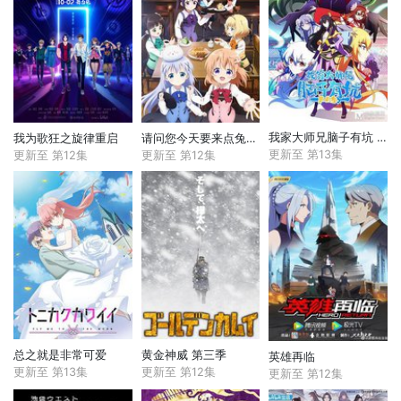
我家大师兄脑子有坑 第二季
我为歌狂之旋律重启
请问您今天要来点兔子吗？BLOOM
更新至 第13集
更新至 第12集
更新至 第12集
总之就是非常可爱
黄金神威 第三季
英雄再临
更新至 第13集
更新至 第12集
更新至 第12集