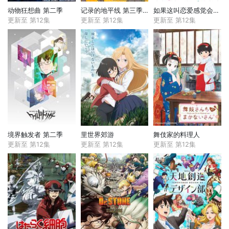
动物狂想曲 第二季
记录的地平线 第三季 圆桌崩坏
如果这叫恋爱感觉会很恶心
更新至 第12集
更新至 第12集
更新至 第12集
境界触发者 第二季
里世界郊游
舞伎家的料理人
更新至 第12集
更新至 第12集
更新至 第12集