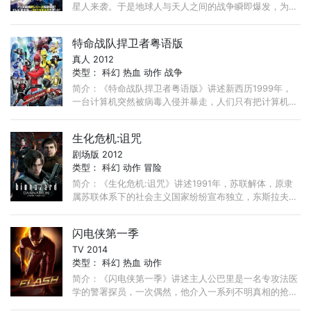
星人来袭。于是地球人与天人之间的战争瞬即爆发，为数
众多的武士和攘夷派志士都参与与天人的战斗。 ...
特命战队捍卫者粤语版
真人 2012
类型：
科幻
热血
动作
战争
简介：《特命战队捍卫者粤语版》讲述新西历1999年，
一台计算机突然被病毒入侵并暴走，人们只有把计算机和
整栋大厦都转移到亚空间，人们也得到了巨大能量
ENTERTON。 ...
生化危机:诅咒
剧场版 2012
类型：
科幻
动作
冒险
简介：《生化危机:诅咒》讲述1991年，苏联解体，原隶
属苏联体系下的社会主义国家纷纷宣布独立，东斯拉夫共
和国正是众多新生国家中的一员。然而东斯拉夫两极分化
严重，社会严重失衡， ...
闪电侠第一季
TV 2014
类型：
科幻
热血
动作
简介：《闪电侠第一季》讲述主人公巴里是一名专攻法医
学的警署探员，一次偶然，他介入一系列不明真相的抢劫
案件，而他母亲就是此类犯罪的受害者，他将用超能力对