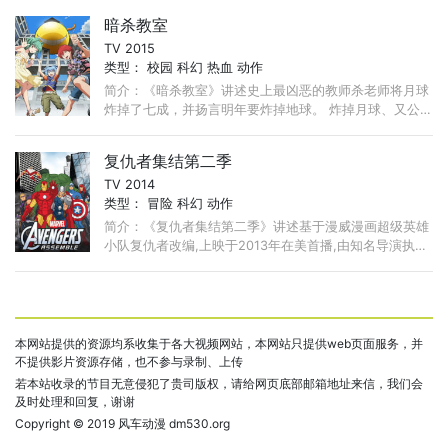
抗这些反派们。 ...
暗杀教室
TV 2015
类型：
校园
科幻
热血
动作
简介：《暗杀教室》讲述史上最凶恶的教师杀老师将月球
炸掉了七成，并扬言明年要炸掉地球。 炸掉月球、又公
开宣布即将於明年炸掉地球的神秘超破坏生物，突然表示
要来日本的私立学校‧椚丘中学担任放牛班3年E班的导
复仇者集结第二季
师！ ...
TV 2014
类型：
冒险
科幻
动作
简介：《复仇者集结第二季》讲述基于漫威漫画超级英雄
小队复仇者改编,上映于2013年在美首播,由知名导演执导,
复仇者的成员包括了人类,机器人,神,外星人,灵异生物,甚
至还有过去的反派敌人。 ...
本网站提供的资源均系收集于各大视频网站，本网站只提供web页面服务，并
不提供影片资源存储，也不参与录制、上传
若本站收录的节目无意侵犯了贵司版权，请给网页底部邮箱地址来信，我们会
及时处理和回复，谢谢
Copyright © 2019
风车动漫 dm530.org