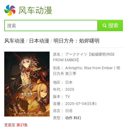
风车动漫
submit
风车动漫
/
日本动漫
/
明日方舟：焰烬曙明
原名： アークナイツ【焔燼曙明/RISE
FROM EMBER】
别名： Arknights: Rise from Ember / 明
日方舟 第三季
地区： 日本
年代： 2025
版本： TV
首播： 2025-07-04(日本)
语言： 日语
类型：
动作
科幻
更新至 第21集