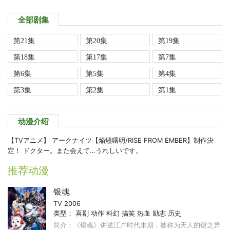
全部剧集
第21集
第20集
第19集
第18集
第17集
第7集
第6集
第5集
第4集
第3集
第2集
第1集
动漫介绍
【TVアニメ】 アークナイツ【焔燼曙明/RISE FROM EMBER】制作決
定！ ドクター。また会えて…うれしいです。
推荐动漫
银魂
TV 2006
类型：
喜剧
动作
科幻
搞笑
热血
励志
历史
简介：《银魂》讲述江户时代末期，被称为天人的谜之异