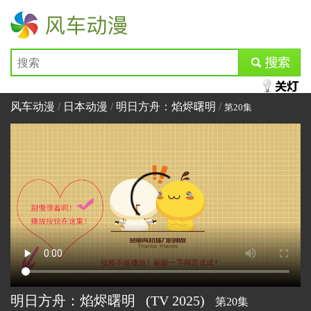
风车动漫
submit
风车动漫
/
日本动漫
/
明日方舟：焰烬曙明
/
第20集
明日方舟：焰烬曙明
(TV
2025)
第20集