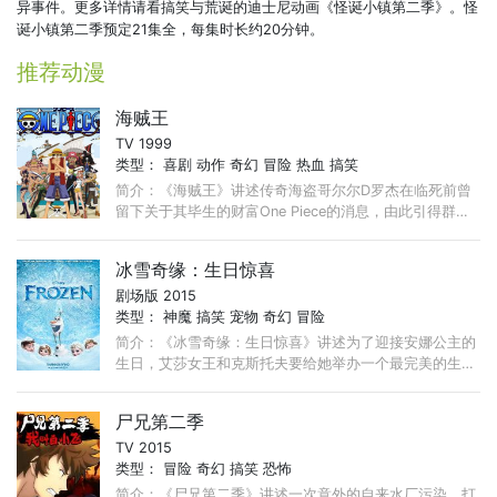
异事件。更多详情请看搞笑与荒诞的迪士尼动画《怪诞小镇第二季》。怪
诞小镇第二季预定21集全，每集时长约20分钟。
推荐动漫
海贼王
TV 1999
类型：
喜剧
动作
奇幻
冒险
热血
搞笑
简介：《海贼王》讲述传奇海盗哥尔尔D罗杰在临死前曾
留下关于其毕生的财富One Piece的消息，由此引得群雄
并起，众海盗们为了这笔传说中的巨额财富展开争夺，各
种势力、政权不断交替， ...
冰雪奇缘：生日惊喜
剧场版 2015
类型：
神魔
搞笑
宠物
奇幻
冒险
简介：《冰雪奇缘：生日惊喜》讲述为了迎接安娜公主的
生日，艾莎女王和克斯托夫要给她举办一个最完美的生日
晚宴。可是安娜的冰雪能力似乎又要失控，这场派对有可
能变成一次危机。 ...
尸兄第二季
TV 2015
类型：
冒险
奇幻
搞笑
恐怖
简介：《尸兄第二季》讲述一次意外的自来水厂污染，打