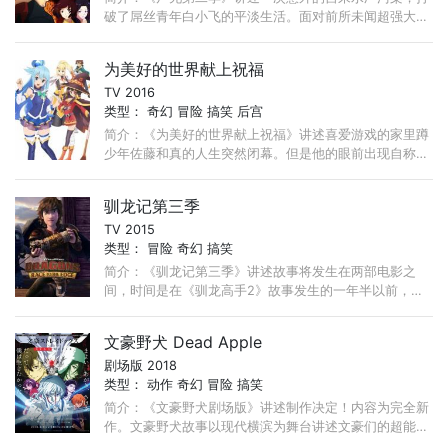
破了屌丝青年白小飞的平淡生活。面对前所未闻超强大尸
兄，小飞毅然踏上了寻找女友的道路。但途中困难重重，
身为普通人类的小飞渐渐力不从心。 ...
为美好的世界献上祝福
TV 2016
类型：
奇幻
冒险
搞笑
后宫
简介：《为美好的世界献上祝福》讲述喜爱游戏的家里蹲
少年佐藤和真的人生突然闭幕。但是他的眼前出现自称女
神的美少女。转生到异世界的和真就此为了满足食衣住而
努力工作！ ...
驯龙记第三季
TV 2015
类型：
冒险
奇幻
搞笑
简介：《驯龙记第三季》讲述故事将发生在两部电影之
间，时间是在《驯龙高手2》故事发生的一年半以前，类
似电影续集的前传。第一部电影结尾，龙族与维京人冰释
前嫌，而第二部一开始， ...
文豪野犬 Dead Apple
剧场版 2018
类型：
动作
奇幻
冒险
搞笑
简介：《文豪野犬剧场版》讲述制作决定！内容为完全新
作。文豪野犬故事以现代横滨为舞台讲述文豪们的超能力
战斗！！ 被孤儿院赶出，因为饥饿昏倒在旅途中的少年