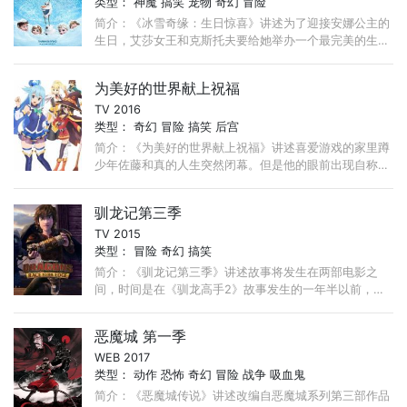
类型：
神魔
搞笑
宠物
奇幻
冒险
简介：《冰雪奇缘：生日惊喜》讲述为了迎接安娜公主的
生日，艾莎女王和克斯托夫要给她举办一个最完美的生日
晚宴。可是安娜的冰雪能力似乎又要失控，这场派对有可
能变成一次危机。 ...
为美好的世界献上祝福
TV 2016
类型：
奇幻
冒险
搞笑
后宫
简介：《为美好的世界献上祝福》讲述喜爱游戏的家里蹲
少年佐藤和真的人生突然闭幕。但是他的眼前出现自称女
神的美少女。转生到异世界的和真就此为了满足食衣住而
努力工作！ ...
驯龙记第三季
TV 2015
类型：
冒险
奇幻
搞笑
简介：《驯龙记第三季》讲述故事将发生在两部电影之
间，时间是在《驯龙高手2》故事发生的一年半以前，类
似电影续集的前传。第一部电影结尾，龙族与维京人冰释
前嫌，而第二部一开始， ...
恶魔城 第一季
WEB 2017
类型：
动作
恐怖
奇幻
冒险
战争
吸血鬼
简介：《恶魔城传说》讲述改编自恶魔城系列第三部作品