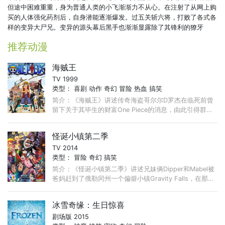
但途中困难重重，身为普通人类的小飞渐渐力不从心。在注射了从网上购
第3集
第2集
第1集
买的人体强化药剂后，自身潜能逐渐爆发。过五关斩六将，打败了各式各
样的变异大尸兄。变异的源头幕后黑手也渐渐显露除了其锋利的獠牙
推荐动漫
海贼王
TV 1999
类型：
喜剧
动作
奇幻
冒险
热血
搞笑
简介：《海贼王》讲述传奇海盗哥尔尔D罗杰在临死前曾
留下关于其毕生的财富One Piece的消息，由此引得群雄
并起，众海盗们为了这笔传说中的巨额财富展开争夺，各
种势力、政权不断交替， ...
怪诞小镇第二季
TV 2014
类型：
冒险
奇幻
搞笑
简介：《怪诞小镇第二季》讲述兄妹俩Dipper和Mabel被
爸妈赶到了俄勒冈州一个偏僻小镇Gravity Falls，在那
儿，他们的舅公Stan经营着一家专门诈骗无辜游客的旅游
景点神秘小屋，其中陈列着各种稀奇古怪的东西。 ...
冰雪奇缘：生日惊喜
剧场版 2015