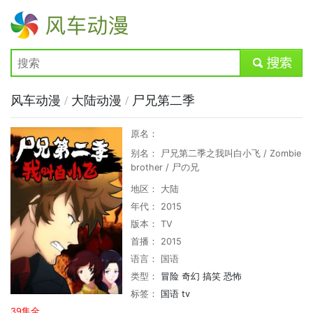
风车动漫
submit
风车动漫
/
大陆动漫
/
尸兄第二季
原名：
别名： 尸兄第二季之我叫白小飞 / Zombie
brother / 尸の兄
地区： 大陆
年代： 2015
版本： TV
首播： 2015
语言： 国语
类型：
冒险
奇幻
搞笑
恐怖
标签：
国语
tv
39集全