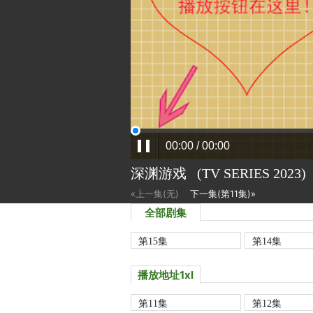
深渊游戏
(TV SERIES
2023)
«上一集(无)
下一集(第11集)»
全部剧集
第15集
第14集
播放地址1xl
第11集
第12集