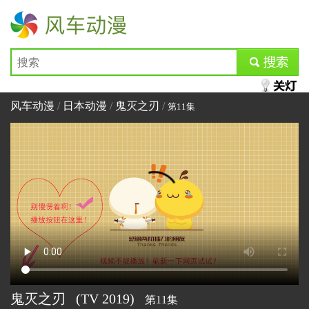
风车动漫
submit
风车动漫
/
日本动漫
/
鬼灭之刃
/
第11集
鬼灭之刃
(TV
2019)
第11集