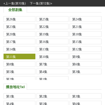
«上一集(第10集)
下一集(第12集)»
全部剧集
第26集
第25集
第24集
第23集
第22集
第21集
第20集
第19集
第18集
第17集
第16集
第15集
第14集
第13集
第12集
第11集
第10集
第9集
第8集
第7集
第6集
第5集
第4集
第3集
第2集
第1集
播放地址1xl
第1集
第2集
第3集
第4集
第5集
第6集