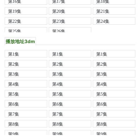
第16集
第17集
第18集
第19集
第20集
第21集
第22集
第23集
第24集
第25集
第26集
播放地址3dm
第1集
第1集
第1集
第2集
第2集
第2集
第3集
第3集
第3集
第4集
第4集
第4集
第5集
第5集
第5集
第6集
第6集
第6集
第7集
第7集
第7集
第8集
第8集
第8集
第9集
第9集
第9集