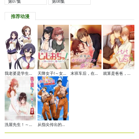
第07集
第08集
推荐动漫
我老婆是学生会长 第二季
天降女子!～女孩子从2楼…掉了下来!?～
末班车后，在胶囊旅馆向上司传递微热的夜晚。
就算是爸爸，也想做
洗屋先生！～我和那家伙在女浴池！?～
从指尖传出的认真的热情-青梅竹马是消防员-