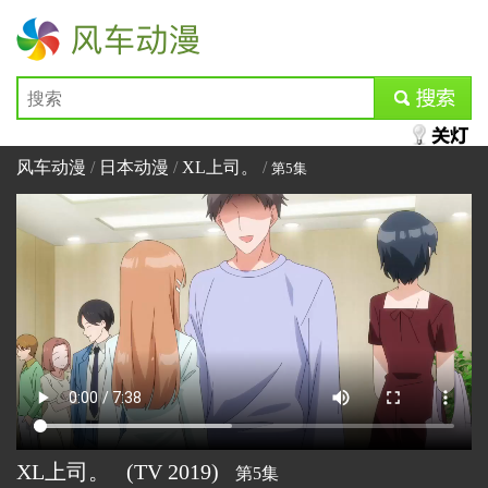
风车动漫
submit
风车动漫
/
日本动漫
/
XL上司。
/
第5集
XL上司。
(TV
2019)
第5集