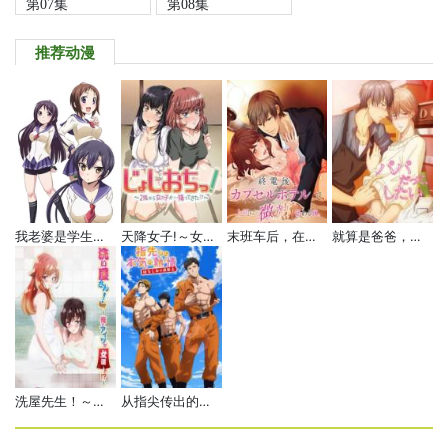
第07集
第08集
推荐动漫
我老婆是学生会长 第二季
天降女子!～女孩子从2楼…掉了下来!?～
末班车后，在胶囊旅馆向上司传递微热的夜晚。
就算是爸爸，也想做
洗屋先生！～我和那家伙在女浴池！?～
从指尖传出的认真的热情-青梅竹马是消防员-