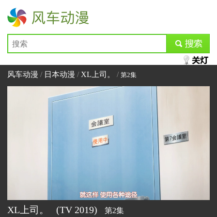
风车动漫
submit
风车动漫
/
日本动漫
/
XL上司。
/
第2集
XL上司。
(TV
2019)
第2集