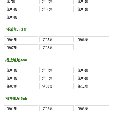
第2集
第03集
第04集
第05集
第06集
第07集
第08集
播放地址3ff
第04集
第05集
第06集
第07集
第08集
播放地址4sd
第01集
第02集
第03集
第04集
第05集
第06集
第07集
第08集
第12集
播放地址5uk
第01集
第02集
第03集