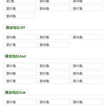
第2集
第03集
第04集
第05集
第06集
第07集
第08集
播放地址3ff
第04集
第05集
第06集
第07集
第08集
播放地址4sd
第01集
第02集
第03集
第04集
第05集
第06集
第07集
第08集
第12集
播放地址5uk
第01集
第02集
第03集