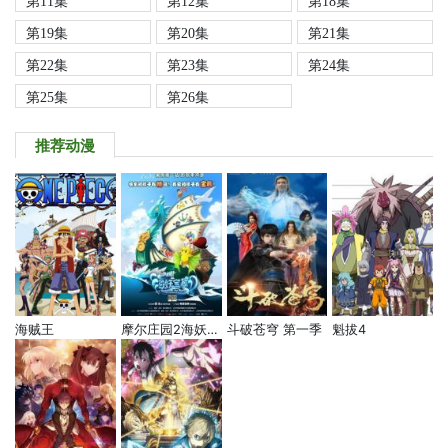
第11集
第12集
第18集
第19集
第20集
第21集
第22集
第23集
第24集
第25集
第26集
推荐动漫
海贼王
摩尔庄园2海妖宝藏
斗破苍穹 第一季
魁拔4