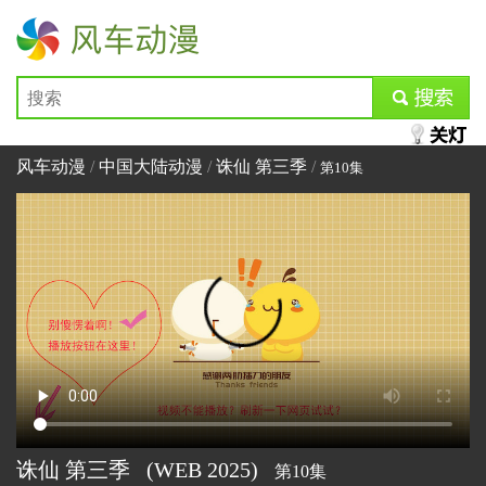
风车动漫
submit
风车动漫
/
中国大陆动漫
/
诛仙 第三季
/
第10集
诛仙 第三季
(WEB
2025)
第10集