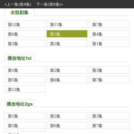
«上一集(第4集)
下一集(第6集)»
全部剧集
第12集
第11集
第7集
第6集
第5集
第4集
第3集
第2集
第1集
播放地址1xl
第1集
第2集
第3集
第5集
第6集
第7集
第12集
播放地址2gs
第1集
第2集
第3集
第5集
第6集
第7集