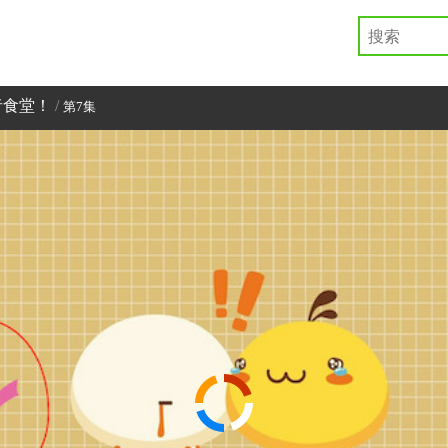
者食堂！
/
第7集