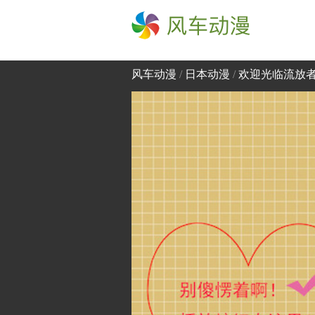
风车动漫
风车动漫
/
日本动漫
/
欢迎光临流放