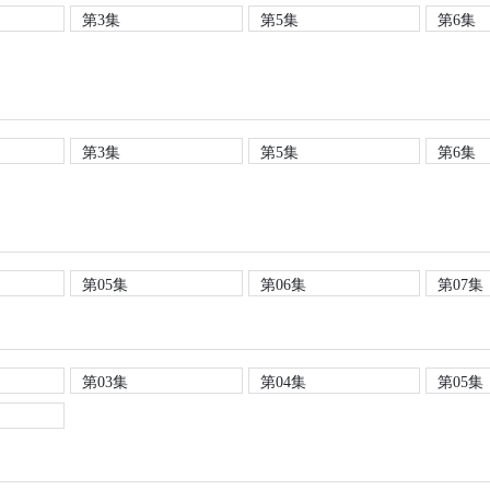
第3集
第5集
第6集
第3集
第5集
第6集
第05集
第06集
第07集
第03集
第04集
第05集