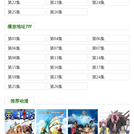
第22集
第23集
第24集
第25集
第26集
播放地址7ff
第03集
第04集
第06集
第06集
第07集
第07集
第08集
第13集
第14集
第15集
第16集
第17集
第18集
第23集
第24集
第25集
第26集
推荐动漫