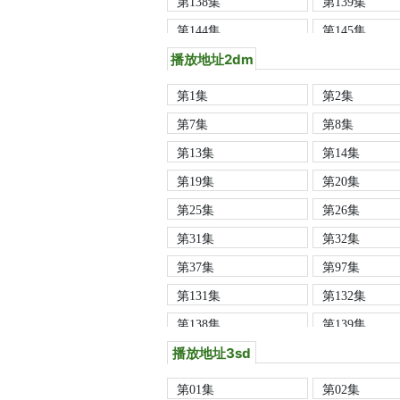
第138集
第139集
第44集
第43集
第144集
第145集
第38集
第37集
播放地址2dm
第150集
第151集
第32集
第31集
第156集
第157集
第1集
第2集
第26集
第25集
第7集
第8集
第20集
第19集
第13集
第14集
第14集
第13集
第19集
第20集
第8集
第7集
第25集
第26集
第2集
第1集
第31集
第32集
第37集
第97集
第131集
第132集
第138集
第139集
播放地址3sd
第144集
第145集
第150集
第151集
第01集
第02集