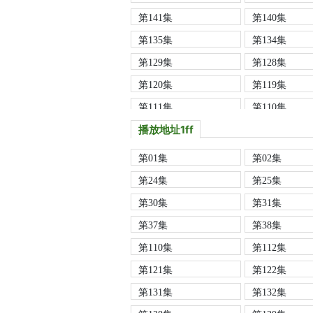
第141集
第140集
第135集
第134集
第129集
第128集
第120集
第119集
第111集
第110集
播放地址1ff
第98集
第97集
第92集
第91集
第01集
第02集
第86集
第85集
第24集
第25集
第80集
第79集
第30集
第31集
第74集
第73集
第37集
第38集
第68集
第67集
第110集
第112集
第62集
第61集
第121集
第122集
第56集
第55集
第131集
第132集
第50集
第49集