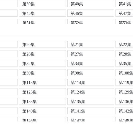
第39集
第40集
第41集
第45集
第46集
第47集
第51集
第52集
第53集
第57集
第58集
第59集
第63集
第64集
第20集
第21集
第22集
第26集
第27集
第28集
第32集
第34集
第35集
第39集
第98集
第108
第113集
第114集
第119
第123集
第124集
第129
第133集
第135集
第136
第140集
第141集
第142
第146集
第147集
第148
第152集
第153集
第154