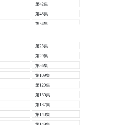
第42集
第48集
第54集
第60集
第23集
第29集
第36集
集
第109集
集
第120集
集
第130集
集
第137集
集
第143集
集
第149集
集
第155集