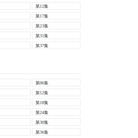
第12集
第17集
第23集
第31集
第37集
第06集
第12集
第18集
第24集
第30集
第36集