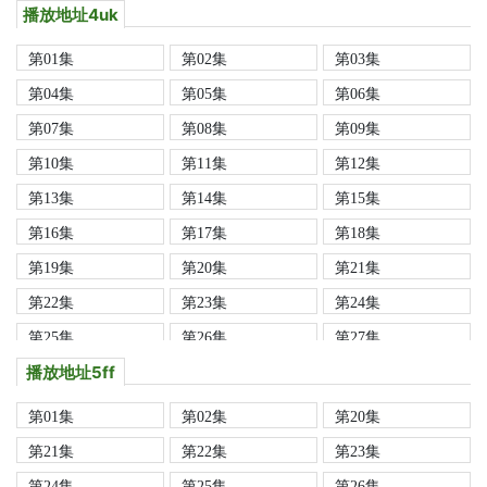
第147集
第148集
第149集
播放地址4uk
第29集
第30集
第31集
第32集
第31集
第30集
第150集
第151集
第152集
第32集
第33集
第34集
第29集
第28集
第27集
第01集
第02集
第03集
第153集
第35集
第36集
第37集
第26集
第25集
第24集
第04集
第05集
第06集
第38集
第39集
第23集
第22集
第21集
第07集
第08集
第09集
第20集
第19集
第18集
第10集
第11集
第12集
第17集
第16集
第15集
第13集
第14集
第15集
第14集
第13集
第12集
第16集
第17集
第18集
第11集
第10集
第9集
第19集
第20集
第21集
第8集
第7集
第6集
第22集
第23集
第24集
第5集
第4集
第3集
第25集
第26集
第27集
第2集
第1集
播放地址5ff
第28集
第29集
第30集
第31集
第32集
第33集
第01集
第02集
第20集
第34集
第35集
第36集
第21集
第22集
第23集
第37集
第38集
第39集
第24集
第25集
第26集