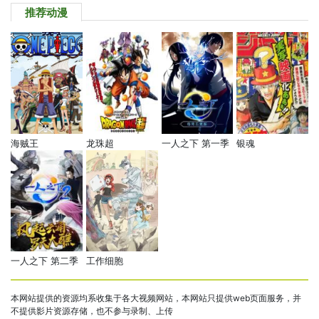
推荐动漫
海贼王
龙珠超
一人之下 第一季
银魂
一人之下 第二季
工作细胞
本网站提供的资源均系收集于各大视频网站，本网站只提供web页面服务，并
不提供影片资源存储，也不参与录制、上传