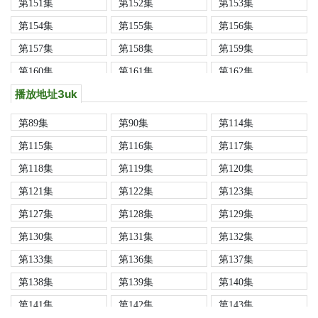
第151集
第152集
第153集
第173集
第174集
第154集
第155集
第156集
第157集
第158集
第159集
第160集
第161集
第162集
播放地址3uk
第163集
第164集
第165集
第166集
第167集
第168集
第89集
第90集
第114集
第169集
第170集
第171集
第115集
第116集
第117集
第172集
第173集
第174集
第118集
第119集
第120集
第121集
第122集
第123集
第127集
第128集
第129集
第130集
第131集
第132集
第133集
第136集
第137集
第138集
第139集
第140集
第141集
第142集
第143集