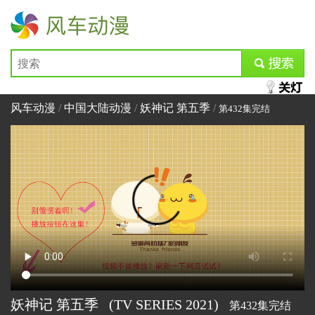
风车动漫
submit
风车动漫
/
中国大陆动漫
/
妖神记 第五季
/
第432集完结
妖神记 第五季
(TV SERIES
2021)
第432集完结