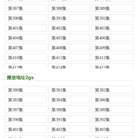
第403集
第402集
第401集
第387集
第388集
第389集
第392集
第391集
第390集
第390集
第391集
第392集
第389集
第388集
第387集
第401集
第402集
第403集
第386集
第384集
第383集
第404集
第405集
第406集
第382集
第381集
第380集
第407集
第408集
第409集
第322集
第321集
第320集
第410集
第411集
第412集
第319集
第278集
第277集
第413集
第414集
第415集
第276集
第275集
第274集
播放地址2gs
第416集
第417集
第418集
第273集
第272集
第271集
第419集
第420集
第421集
第380集
第381集
第382集
第270集
第269集
第268集
第422集
第423集
第424集
第383集
第384集
第386集
第267集
第266集
第265集
第425集
第426集
第427集
第387集
第388集
第389集
第264集
第263集
第262集
第428集
第429集
第430集
第390集
第391集
第392集
第261集
第260集
第259集
第431集
第432集完结
第433集
第401集
第402集
第403集
第258集
第257集
第256集
第434集
第435集
第436集