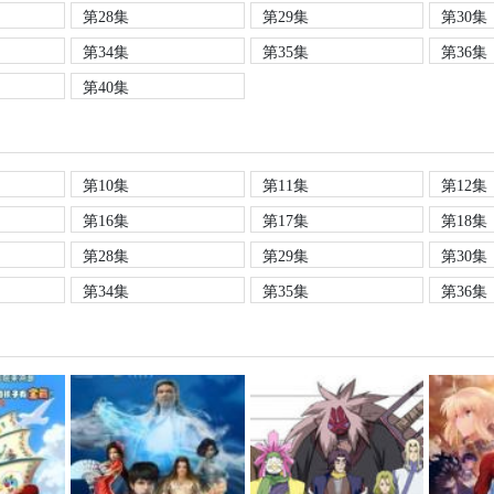
第28集
第29集
第30集
第34集
第35集
第36集
第40集
第10集
第11集
第12集
第16集
第17集
第18集
第28集
第29集
第30集
第34集
第35集
第36集