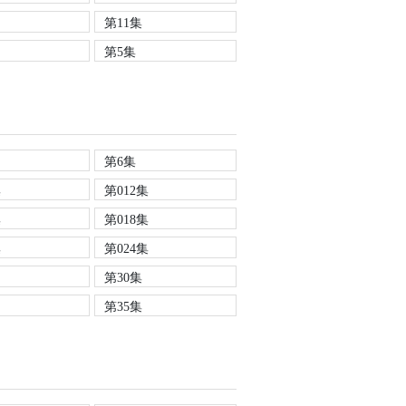
第11集
第5集
第6集
集
第012集
集
第018集
集
第024集
第30集
第35集