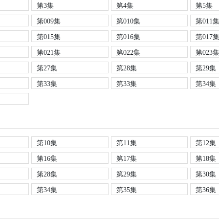
第3集
第4集
第5集
第009集
第010集
第011
第015集
第016集
第017
第021集
第022集
第023
第27集
第28集
第29集
第33集
第33集
第34集
第10集
第11集
第12集
第16集
第17集
第18集
第28集
第29集
第30集
第34集
第35集
第36集