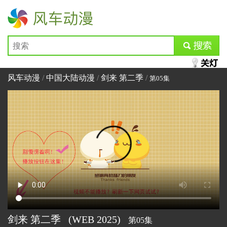
风车动漫
submit
风车动漫
/
中国大陆动漫
/
剑来 第二季
/
第05集
剑来 第二季
(WEB
2025)
第05集