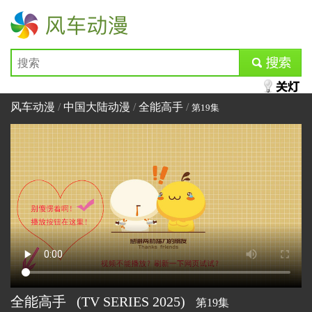
风车动漫
submit
风车动漫
/
中国大陆动漫
/
全能高手
/
第19集
全能高手
(TV SERIES
2025)
第19集