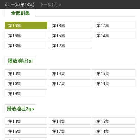
«上一集(第18集)
下一集(无)»
全部剧集
第19集
第18集
第17集
第16集
第15集
第14集
第13集
第12集
播放地址1xl
第13集
第14集
第15集
第16集
第17集
第18集
第19集
播放地址2gs
第13集
第14集
第15集
第16集
第17集
第18集