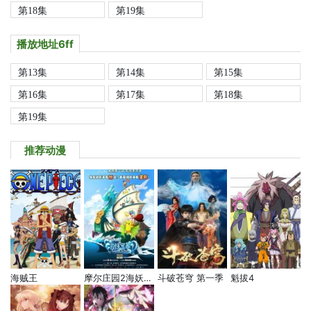
第18集
第19集
播放地址6ff
第13集
第14集
第15集
第16集
第17集
第18集
第19集
推荐动漫
海贼王
摩尔庄园2海妖宝藏
斗破苍穹 第一季
魁拔4