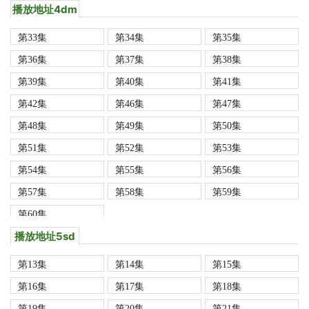
播放地址4dm
第51集
第52集
第53集
第54集
第55集
第56集
第33集
第34集
第35集
第57集
第58集
第59集
第36集
第37集
第38集
第60集
第39集
第40集
第41集
第42集
第46集
第47集
第48集
第49集
第50集
第51集
第52集
第53集
第54集
第55集
第56集
第57集
第58集
第59集
第60集
播放地址5sd
第13集
第14集
第15集
第16集
第17集
第18集
第19集
第20集
第21集