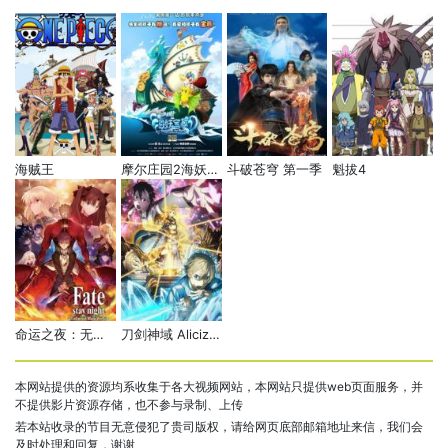
第54集
第55集
第56集
第57集
第58集
第59集
第60集
海贼王
摩尔庄园2海妖宝藏
斗破苍穹 第一季
魁拔4
命运之夜：无限剑制 第二季
刀剑神域 Alicization
本网站提供的资源均系收集于各大视频网站，本网站只提供web页面服务，并
不提供影片资源存储，也不参与录制、上传
若本站收录的节目无意侵犯了贵司版权，请给网页底部邮箱地址来信，我们会
及时处理和回复，谢谢