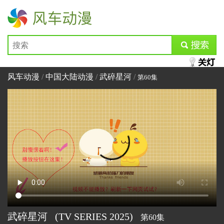
风车动漫
submit
风车动漫
/
中国大陆动漫
/
武碎星河
/
第60集
武碎星河
(TV SERIES
2025)
第60集