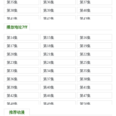
第35集
第36集
第37集
第38集
第39集
第40集
第41集
第42集
第43集
播放地址7ff
第44集
第45集
第46集
第47集
第48集
第49集
第14集
第15集
第16集
第50集
第51集
第52集
第17集
第18集
第19集
第53集
第54集
第55集
第20集
第21集
第22集
第56集
第57集
第58集
第23集
第24集
第25集
第59集
第60集
第33集
第34集
第35集
第36集
第37集
第38集
第39集
第40集
第41集
第42集
第46集
第47集
第48集
第49集
第50集
推荐动漫
第51集
第52集
第53集