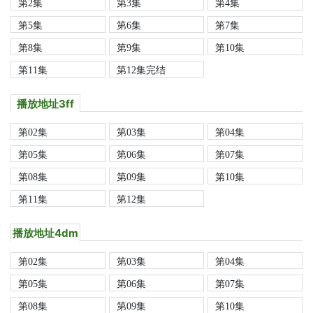
第2集
第3集
第4集
第5集
第6集
第7集
第8集
第9集
第10集
第11集
第12集完结
播放地址3ff
第02集
第03集
第04集
第05集
第06集
第07集
第08集
第09集
第10集
第11集
第12集
播放地址4dm
第02集
第03集
第04集
第05集
第06集
第07集
第08集
第09集
第10集