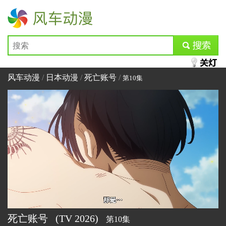
风车动漫
submit
风车动漫
/
日本动漫
/
死亡账号
/
第10集
死亡账号
(TV
2026)
第10集