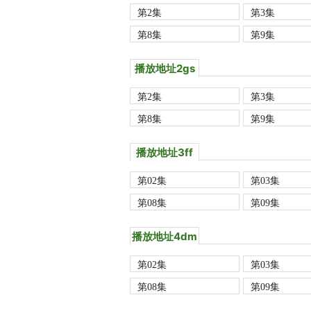
第2集
第3集
第8集
第9集
播放地址2gs
第2集
第3集
第8集
第9集
播放地址3ff
第02集
第03集
第08集
第09集
播放地址4dm
第02集
第03集
第08集
第09集