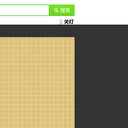
submit