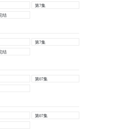
第7集
完结
第7集
完结
第07集
第07集