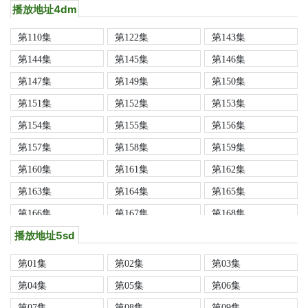
第165集
第166集
第167集
播放地址4dm
第133集
第134集
第135集
第168集
第168集
第169集
第136话
第137集
第138集
第110集
第122集
第143集
第170集
第143集
第144集
第145集
第144集
第145集
第146集
第146集
第147集
第149集
第147集
第149集
第150集
第150集
第151集
第152集
第151集
第152集
第153集
第153集
第154集
第155集
第154集
第155集
第156集
第156集
第157集
第158集
第157集
第158集
第159集
第159集
第160集
第161集
第160集
第161集
第162集
第162集
第163集
第164集
第163集
第164集
第165集
第165集
第166集
第167集
第166集
第167集
第168集
第168集
第169集
第170集
播放地址5sd
第169集
第170集
第171集
第171集
第172集
第173集
第172集
第173集
第01集
第02集
第03集
第04集
第05集
第06集
第07集
第08集
第09集