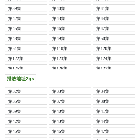
第135集
第134集
第133集
第39集
第40集
第41集
第132集
第128集
第127集
第42集
第43集
第44集
第126集
第125集
第124集
第45集
第46集
第47集
第123集
第122集
第121集
第48集
第49集
第50集
第120集
第110集
第109集
第51集
第110集
第120集
第102集
第97集
第94集
第122集
第123集
第124集
第68集
第51集
第50集
第125集
第126集
第127集
第49集
第48集
第47集
播放地址2gs
第128集
第133集
第134集
第46集
第45集
第44集
第135集
第136集
第137集
第32集
第33集
第34集
第43集
第42集
第41集
第138集
第143集
第144集
第35集
第37集
第38集
第40集
第39集
第38集
第145集
第146集
第147集
第39集
第40集
第41集
第37集
第36集
第35集
第149集
第150集
第151集
第42集
第43集
第44集
第34集
第33集
第32集
第152集
第153集
第154集
第45集
第46集
第47集
第31集
第30集
第29集
第155集
第156集
第157集