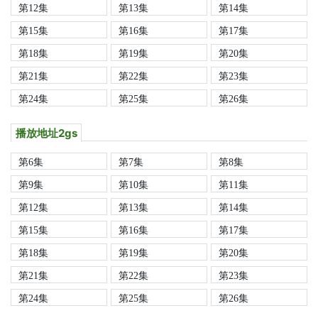
第12集
第13集
第14集
第15集
第16集
第17集
第18集
第19集
第20集
第21集
第22集
第23集
第24集
第25集
第26集
播放地址2gs
第6集
第7集
第8集
第9集
第10集
第11集
第12集
第13集
第14集
第15集
第16集
第17集
第18集
第19集
第20集
第21集
第22集
第23集
第24集
第25集
第26集