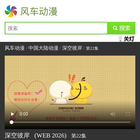
风车动漫
submit
风车动漫
/
中国大陆动漫
/
深空彼岸
/
第22集
深空彼岸
(WEB
2026)
第22集