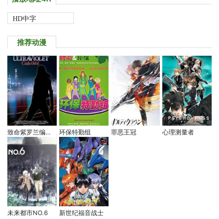
HD中字
推荐动漫
致命紫罗兰编号044
环保特勤组
罪恶王冠
心理测量者
未来都市NO.6
新世纪福音战士