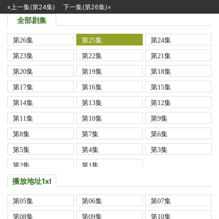
«上一集(第24集)
下一集(第26集)»
全部剧集
第26集
第25集
第24集
第23集
第22集
第21集
第20集
第19集
第18集
第17集
第16集
第15集
第14集
第13集
第12集
第11集
第10集
第9集
第8集
第7集
第6集
第5集
第4集
第3集
第2集
第1集
播放地址1xl
第05集
第06集
第07集
第08集
第09集
第10集