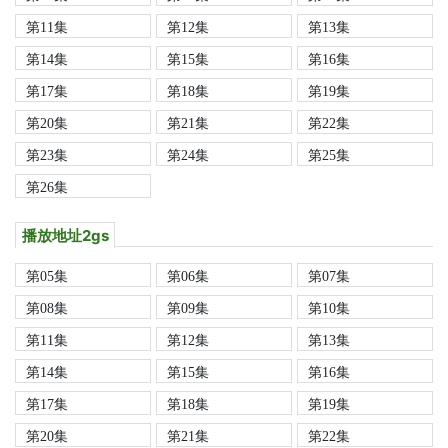
第11集
第12集
第13集
第14集
第15集
第16集
第17集
第18集
第19集
第20集
第21集
第22集
第23集
第24集
第25集
第26集
播放地址2gs
第05集
第06集
第07集
第08集
第09集
第10集
第11集
第12集
第13集
第14集
第15集
第16集
第17集
第18集
第19集
第20集
第21集
第22集