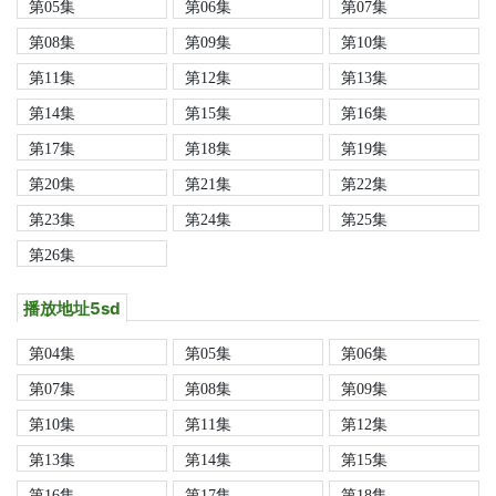
第05集
第06集
第07集
第08集
第09集
第10集
第11集
第12集
第13集
第14集
第15集
第16集
第17集
第18集
第19集
第20集
第21集
第22集
第23集
第24集
第25集
第26集
播放地址5sd
第04集
第05集
第06集
第07集
第08集
第09集
第10集
第11集
第12集
第13集
第14集
第15集
第16集
第17集
第18集