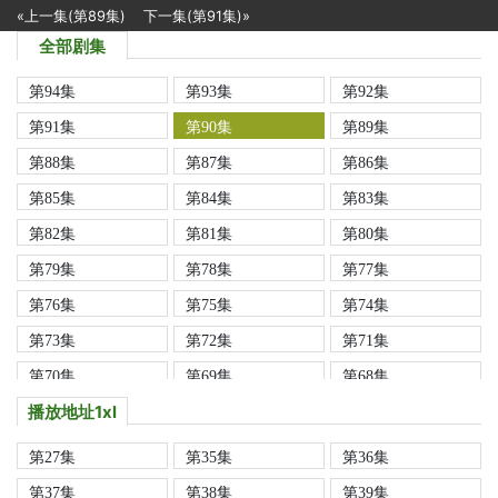
«上一集(第89集)
下一集(第91集)»
全部剧集
第94集
第93集
第92集
第91集
第90集
第89集
第88集
第87集
第86集
第85集
第84集
第83集
第82集
第81集
第80集
第79集
第78集
第77集
第76集
第75集
第74集
第73集
第72集
第71集
第70集
第69集
第68集
播放地址1xl
第67集
第66集
第65集
第64集
第63集
第62集
第27集
第35集
第36集
第61集
第60集
第59集
第37集
第38集
第39集