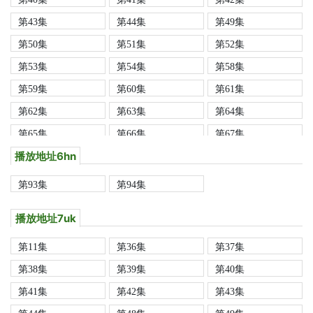
第43集
第44集
第49集
第50集
第51集
第52集
第53集
第54集
第58集
第59集
第60集
第61集
第62集
第63集
第64集
第65集
第66集
第67集
播放地址6hn
第68集
第69集
第70集
第72集
第73集
第73集
第93集
第94集
第75集
第75集
第76集
播放地址7uk
第77集
第78集
第79集
第80集
第81集
第82集
第11集
第36集
第37集
第83集
第84集
第85集
第38集
第39集
第40集
第86集
第87集
第88集
第41集
第42集
第43集
第89集
第90集
第91集