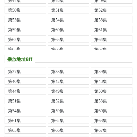
第44集
第48集
第49集
第92集
第93集
第94集
第50集
第51集
第52集
第53集
第54集
第58集
第59集
第60集
第61集
第62集
第63集
第64集
第65集
第66集
第67集
播放地址8ff
第68集
第69集
第70集
第71集
第72集
第73集
第27集
第38集
第39集
第74集
第75集
第76集
第40集
第42集
第43集
第77集
第78集
第79集
第44集
第49集
第50集
第80集
第81集
第82集
第51集
第52集
第53集
第83集
第84集
第85集
第54集
第59集
第60集
第86集
第87集
第88集
第61集
第62集
第63集
第89集
第90集
第91集
第65集
第66集
第67集