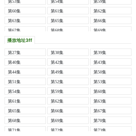
第53集
第54集
第59集
第91集
第92集
第93集
第60集
第61集
第62集
第94集
第63集
第65集
第66集
第67集
第68集
第69集
播放地址3ff
第70集
第71集
第72集
第73集
第74集
第75集
第27集
第38集
第39集
第76集
第77集
第78集
第40集
第42集
第43集
第79集
第80集
第81集
第44集
第49集
第50集
第82集
第83集
第84集
第51集
第52集
第53集
第85集
第86集
第87集
第54集
第59集
第60集
第88集
第89集
第90集
第61集
第62集
第63集
第91集
第92集
第93集
第65集
第66集
第67集
第94集
第68集
第69集
第70集
第71集
第72集
第73集