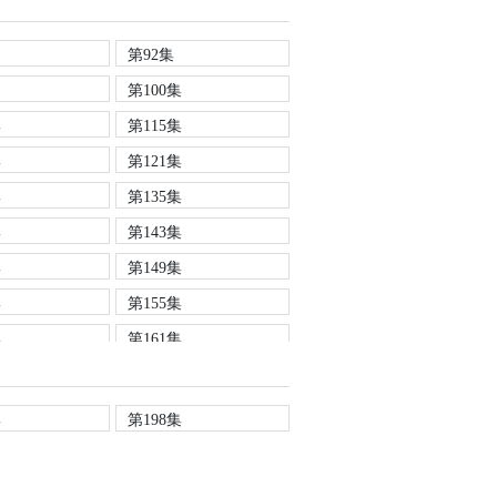
集
第148集
第92集
第100集
集
第115集
集
第121集
集
第135集
集
第143集
集
第149集
集
第155集
集
第161集
集
第168集
集
第198集