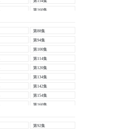
集
第154集
第71集
集
第160集
第51集
集
第166集
第88集
第94集
第100集
集
第114集
集
第120集
集
第134集
集
第142集
集
第154集
集
第160集
集
第166集
第92集