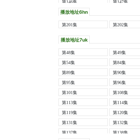
第146集
第147集
播放地址6hn
第152集
第153集
第158集
第158集
第201集
第202集
播放地址7uk
第48集
第49集
第54集
第84集
第89集
第90集
第95集
第96集
第101集
第108集
第113集
第114集
第119集
第120集
第131集
第132集
第137集
第138集