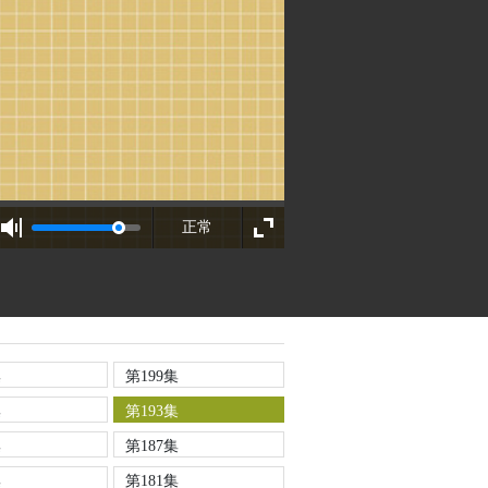
集
第199集
集
第193集
集
第187集
集
第181集