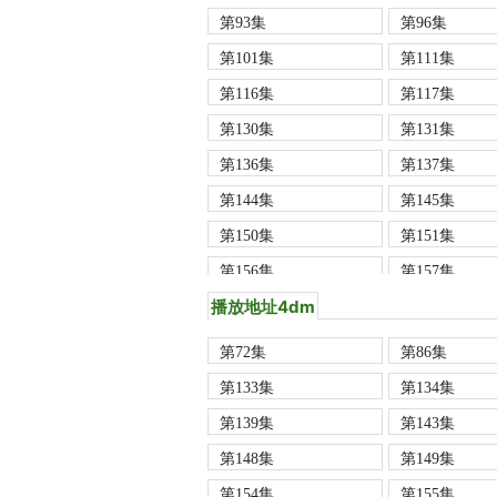
第93集
第96集
第101集
第111集
第116集
第117集
第130集
第131集
第136集
第137集
第144集
第145集
第150集
第151集
第156集
第157集
播放地址4dm
第162集
第163集
第169集
第170集
第72集
第86集
第133集
第134集
第139集
第143集
第148集
第149集
第154集
第155集