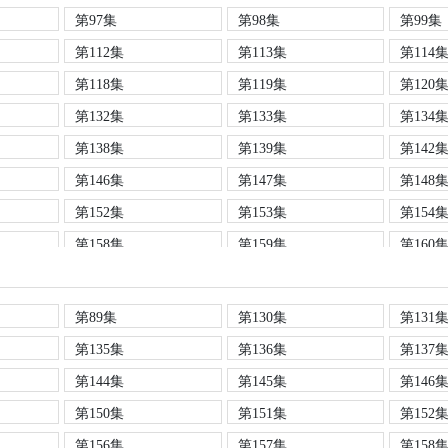
第97集
第98集
第99集
第112集
第113集
第114
第118集
第119集
第120
第132集
第133集
第134
第138集
第139集
第142
第146集
第147集
第148
第152集
第153集
第154
第158集
第159集
第160
第164集
第165集
第166
第171集
第172集
第89集
第130集
第131
第135集
第136集
第137
第144集
第145集
第146
第150集
第151集
第152
第156集
第157集
第158