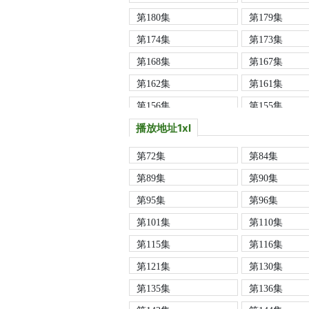
第180集
第179集
第174集
第173集
第168集
第167集
第162集
第161集
第156集
第155集
播放地址1xl
第150集
第149集
第144集
第143集
第72集
第84集
第138集
第137集
第89集
第90集
第132集
第131集
第95集
第96集
第126集
第121集
第101集
第110集
第116集
第115集
第115集
第116集
第110集
第109集
第121集
第130集
第98集
第97集
第135集
第136集
第92集
第91集