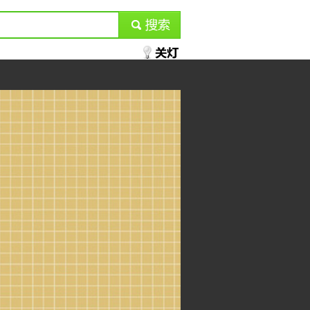
submit