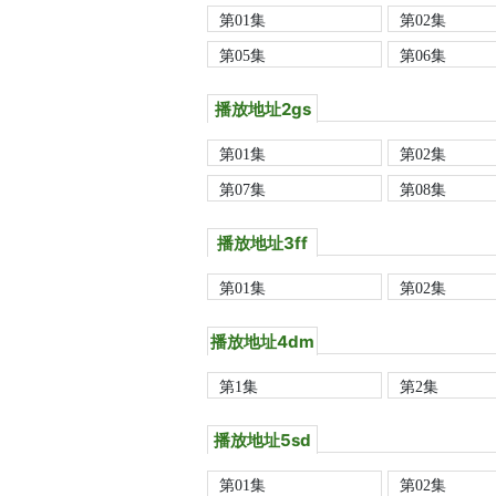
第01集
第02集
第05集
第06集
播放地址2gs
第01集
第02集
第07集
第08集
播放地址3ff
第01集
第02集
播放地址4dm
第1集
第2集
播放地址5sd
第01集
第02集