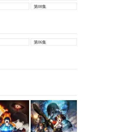
第08集
第06集