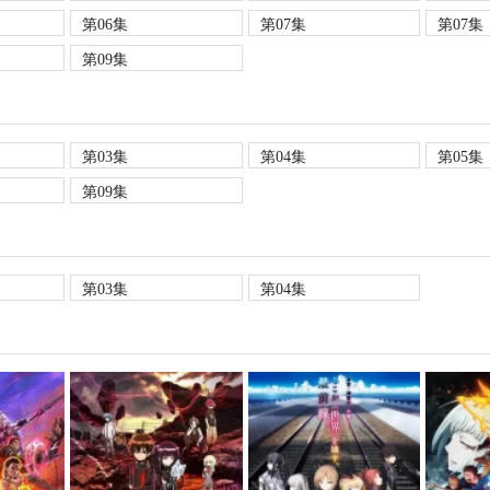
第06集
第07集
第07集
第09集
第03集
第04集
第05集
第09集
第03集
第04集