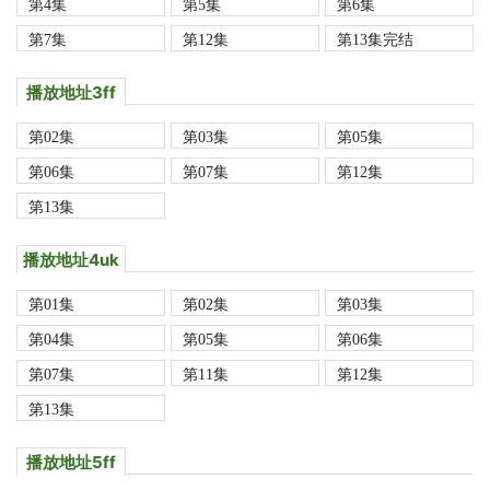
第4集
第5集
第6集
第7集
第12集
第13集完结
播放地址3ff
第02集
第03集
第05集
第06集
第07集
第12集
第13集
播放地址4uk
第01集
第02集
第03集
第04集
第05集
第06集
第07集
第11集
第12集
第13集
播放地址5ff