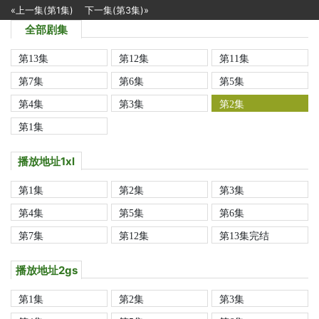
«上一集(第1集)
下一集(第3集)»
全部剧集
第13集
第12集
第11集
第7集
第6集
第5集
第4集
第3集
第2集
第1集
播放地址1xl
第1集
第2集
第3集
第4集
第5集
第6集
第7集
第12集
第13集完结
播放地址2gs
第1集
第2集
第3集