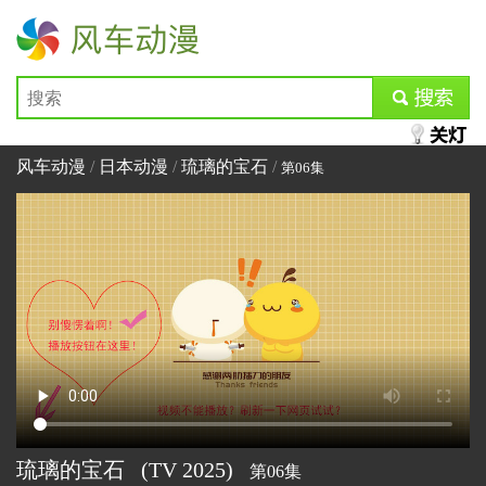
风车动漫
submit
风车动漫
/
日本动漫
/
琉璃的宝石
/
第06集
琉璃的宝石
(TV
2025)
第06集