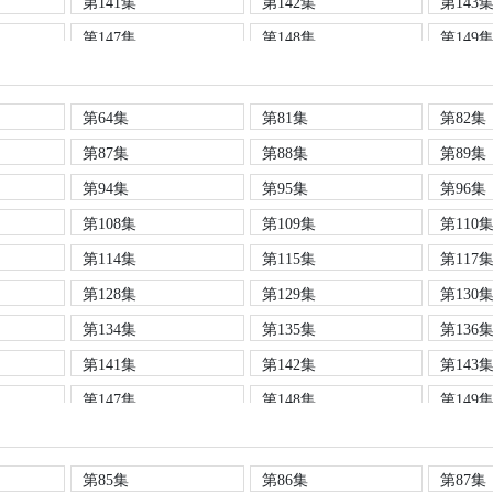
第141集
第142集
第143
第80集
第64集
第63集
第147集
第148集
第149
第59集
第58集
第57集
第153集
第154集
第155
第53集
第52集
第51集
第159集
第160集
第64集
第81集
第82集
第47集
第46集
第45集
第87集
第88集
第89集
第41集
第40集
第39集
第94集
第95集
第96集
第35集
第34集
第33集
第108集
第109集
第110
第29集
第28集
第27集
第114集
第115集
第117
第23集
第22集
第21集
第128集
第129集
第130
第17集
第16集
第15集
第134集
第135集
第136
第11集
第10集
第9集
第141集
第142集
第143
第5集
第4集
第3集
第147集
第148集
第149
第153集
第154集
第155
第159集
第160集
第85集
第86集
第87集