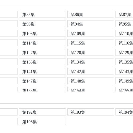
第118集
第124集
第125
第129集
第130集
第85集
第86集
第87集
第93集
第94集
第95集
第108集
第109集
第110
第114集
第115集
第116
第127集
第128集
第129
第133集
第134集
第135
第141集
第142集
第143
第147集
第148集
第149
第153集
第154集
第155
第159集
第160集
第161
第165集
第166集
第192集
第193集
第194
第198集