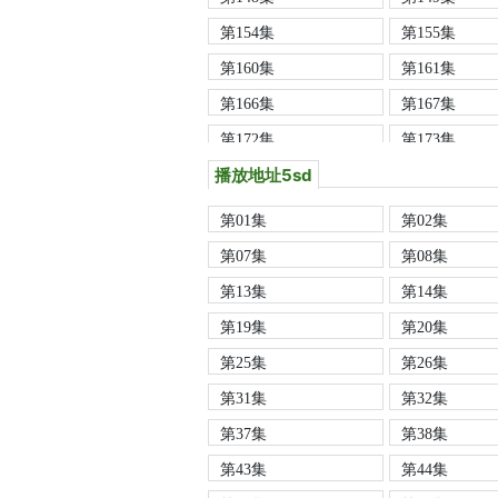
第154集
第155集
第160集
第161集
第166集
第167集
第172集
第173集
播放地址5sd
第178集
第179集
第184集
第185集
第01集
第02集
第07集
第08集
第13集
第14集
第19集
第20集
第25集
第26集
第31集
第32集
第37集
第38集
第43集
第44集