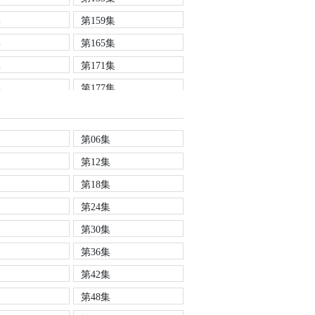
集
第159集
集
第165集
集
第171集
集
第177集
集
第183集
第06集
第12集
第18集
第24集
第30集
第36集
第42集
第48集