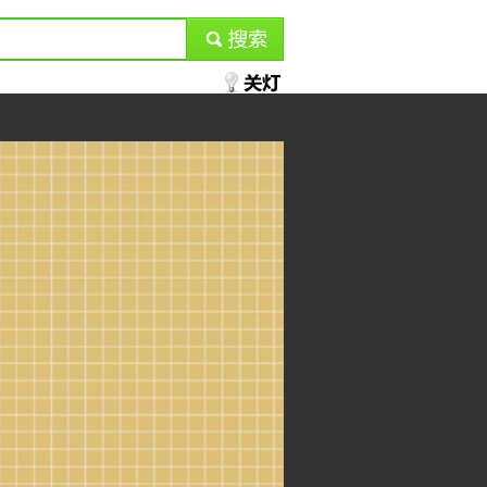
submit