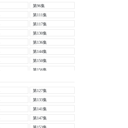
第96集
集
第111集
集
第117集
集
第130集
集
第136集
集
第144集
集
第150集
集
第156集
集
第162集
集
第127集
集
第133集
集
第141集
集
第147集
集
第153集