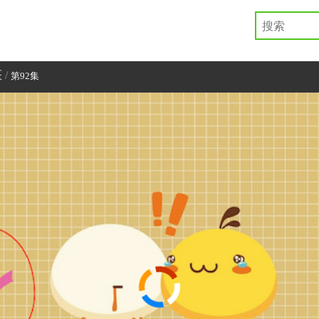
医
/
第92集