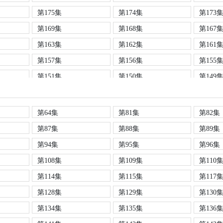
第175集
第174集
第173
第169集
第168集
第167
第163集
第162集
第161
第157集
第156集
第155
第151集
第150集
第149
第145集
第144集
第143
第139集
第138集
第137
第64集
第81集
第82集
第133集
第132集
第131
第87集
第88集
第89集
第127集
第126集
第125
第94集
第95集
第96集
第117集
第116集
第115
第108集
第109集
第110
第111集
第110集
第109
第114集
第115集
第117
第105集
第97集
第96集
第128集
第129集
第130
第92集
第91集
第90集
第134集
第135集
第136
第86集
第85集
第84集