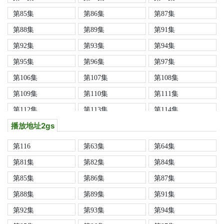
第165集
第164集
第163集
第85集
第86集
第87集
第162集
第161集
第160集
第88集
第89集
第91集
第159集
第158集
第157集
第92集
第93集
第94集
第156集
第155集
第154集
第95集
第96集
第97集
第153集
第152集
第151集
第106集
第107集
第108集
第150集
第149集
第148集
第109集
第110集
第111集
第147集
第146集
第145集
第112集
第113集
第114集
第144集
第143集
第142集
播放地址2gs
第115集
第117集
第118集
第141集
第140集
第139集
第126集
第127集
第128集
第116
第63集
第64集
第138集
第137集
第136集
第129集
第130集
第131集
第81集
第82集
第84集
第135集
第134集
第133集
第132集
第133集
第134集
第85集
第86集
第87集
第132集
第131集
第130集
第135集
第136集
第138集
第88集
第89集
第91集
第129集
第128集
第127集
第139集
第140集
第141集
第92集
第93集
第94集
第126集
第125集
第124集
第142集
第143集
第144集