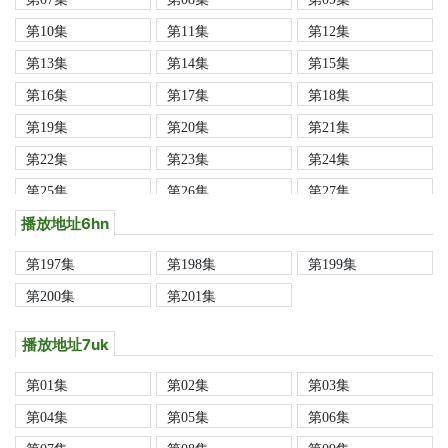
第13集
第12集
第11集
第163集
第164集
第165集
第10集
第11集
第12集
第10集
第9集
第8集
第166集
第167集
第168集
第13集
第14集
第15集
第7集
第6集
第5集
第169集
第170集
第171集
第16集
第17集
第18集
第4集
第3集
第2集
第172集
第173集
第174集
第19集
第20集
第21集
第1集
第116
第175集
第176集
第177集
第22集
第23集
第24集
第178集
第179集
第180集
第25集
第26集
第27集
第181集
第182集
第183集
播放地址6hn
第28集
第29集
第30集
第184集
第185集
第186集
第31集
第32集
第33集
第197集
第198集
第199集
第187集
第34集
第35集
第36集
第200集
第201集
第37集
第38集
第39集
播放地址7uk
第40集
第41集
第42集
第43集
第44集
第45集
第01集
第02集
第03集
第46集
第47集
第48集
第04集
第05集
第06集
第49集
第50集
第51集