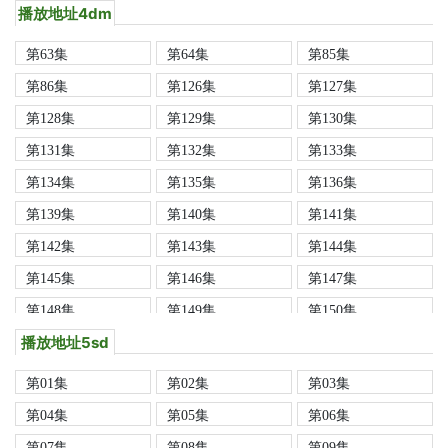
第154集
第155集
第156集
播放地址4dm
第128集
第129集
第130集
第55集
第54集
第53集
第157集
第158集
第159集
第131集
第132集
第133集
第52集
第51集
第50集
第63集
第64集
第85集
第160集
第134集
第135集
第136集
第49集
第48集
第47集
第86集
第126集
第127集
第139集
第140集
第141集
第46集
第45集
第44集
第128集
第129集
第130集
第142集
第143集
第144集
第43集
第42集
第41集
第131集
第132集
第133集
第145集
第146集
第147集
第40集
第39集
第38集
第134集
第135集
第136集
第148集
第149集
第150集
第37集
第36集
第35集
第139集
第140集
第141集
第151集
第152集
第153集
第34集
第33集
第32集
第142集
第143集
第144集
第154集
第155集
第156集
第31集
第30集
第29集
第145集
第146集
第147集
第157集
第158集
第159集
第28集
第27集
第26集
第148集
第149集
第150集
第160集
第161集
第162集
第25集
第24集
第23集
播放地址5sd
第151集
第152集
第153集
第163集
第164集
第165集
第22集
第21集
第20集
第154集
第155集
第156集
第01集
第02集
第03集
第166集
第19集
第18集
第17集
第157集
第158集
第159集
第04集
第05集
第06集
第16集
第15集
第14集
第160集
第161集
第162集
第07集
第08集
第09集