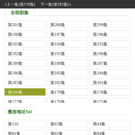
«上一集(第179集)
下一集(第181集)»
全部剧集
第201集
第200集
第199集
第198集
第197集
第196集
第195集
第194集
第193集
第192集
第191集
第190集
第189集
第188集
第187集
第186集
第185集
第184集
第183集
第182集
第181集
第180集
第179集
第178集
第177集
第176集
第175集
播放地址1xl
第174集
第173集
第172集
第171集
第170集
第169集
第116
第63集
第64集
第168集
第167集
第166集
第81集
第82集
第84集