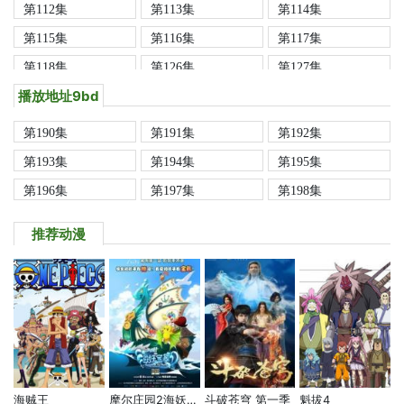
第110集
第111集
第112集
第112集
第113集
第114集
第113集
第114集
第115集
第115集
第116集
第117集
第116集
第117集
第118集
第118集
第126集
第127集
第124集
第125集
第126集
播放地址9bd
第128集
第129集
第130集
第127集
第128集
第129集
第131集
第132集
第133集
第190集
第191集
第192集
第130集
第134集
第135集
第136集
第193集
第194集
第195集
第139集
第140集
第141集
第196集
第197集
第198集
第142集
第143集
第144集
推荐动漫
第145集
第146集
第147集
第148集
第149集
第150集
第151集
第152集
第153集
第154集
第155集
第156集
第157集
第158集
第159集
第160集
第161集
第162集
海贼王
摩尔庄园2海妖宝藏
斗破苍穹 第一季
魁拔4