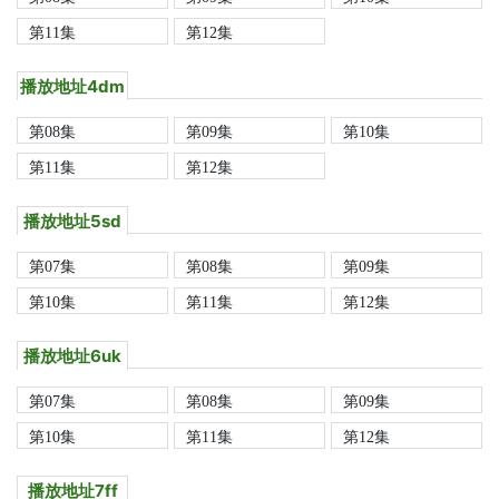
第11集
第12集
播放地址4dm
第08集
第09集
第10集
第11集
第12集
播放地址5sd
第07集
第08集
第09集
第10集
第11集
第12集
播放地址6uk
第07集
第08集
第09集
第10集
第11集
第12集
播放地址7ff