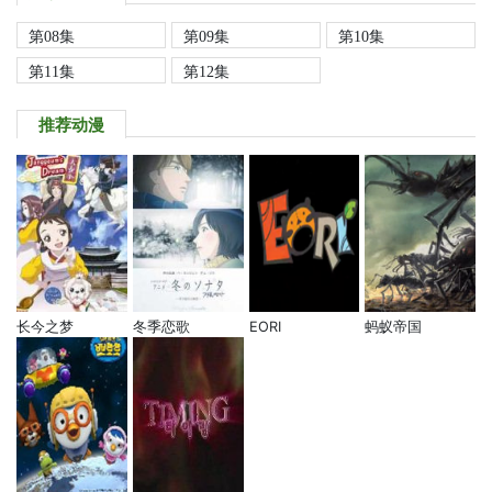
第08集
第09集
第10集
第11集
第12集
推荐动漫
长今之梦
冬季恋歌
EORI
蚂蚁帝国