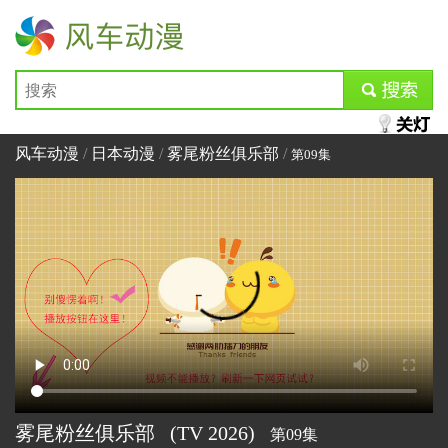
风车动漫
submit
风车动漫
/
日本动漫
/
雾尾粉丝俱乐部
/
第09集
雾尾粉丝俱乐部
(TV
2026)
第09集