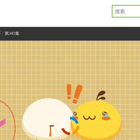
年
/
第345集