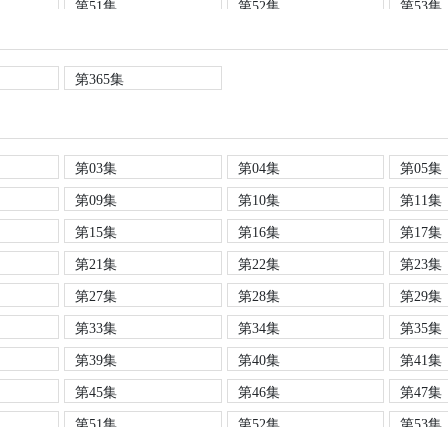
第51集
第52集
第53集
第57集
第58集
第59集
第62集
第62集
第365集
第03集
第04集
第05集
第09集
第10集
第11集
第15集
第16集
第17集
第21集
第22集
第23集
第27集
第28集
第29集
第33集
第34集
第35集
第39集
第40集
第41集
第45集
第46集
第47集
第51集
第52集
第53集