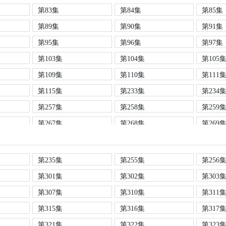
第83集
第84集
第85集
第39集
第38集
第37集
第89集
第90集
第91集
第33集
第32集
第31集
第95集
第96集
第97集
第27集
第26集
第25集
第103集
第104集
第105
第21集
第20集
第19集
第109集
第110集
第111
第15集
第14集
第13集
第115集
第233集
第234
第9集
第8集
第7集
第257集
第258集
第259
第3集
第2集
第1集
第267集
第268集
第269
第281集
第282集
第283
第287集
第288集
第235集
第255集
第256
第301集
第302集
第303
第307集
第310集
第311
第315集
第316集
第317
第321集
第322集
第323