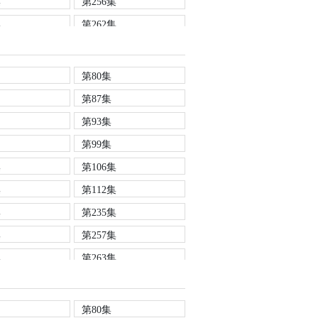
集
第256集
集
第212集
集
第262集
集
第114集
集
第268集
集
第108集
第80集
集
第102集
第87集
第96集
第93集
第90集
第99集
第84集
集
第106集
第78集
集
第112集
第72集
集
第235集
第66集
集
第257集
第60集
集
第263集
第54集
集
第269集
第48集
第80集
第42集