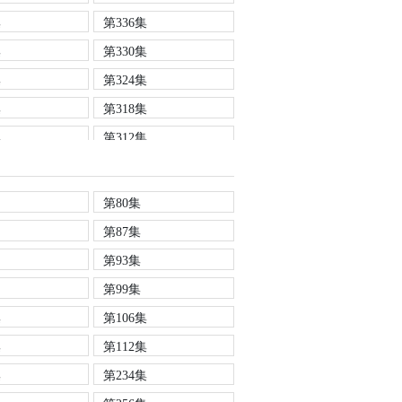
集
第336集
集
第330集
集
第324集
集
第318集
集
第312集
集
第306集
集
第300集
第80集
集
第294集
第87集
集
第284集
第93集
集
第278集
第99集
集
第266集
集
第106集
集
第260集
集
第112集
集
第254集
集
第234集
集
第234集