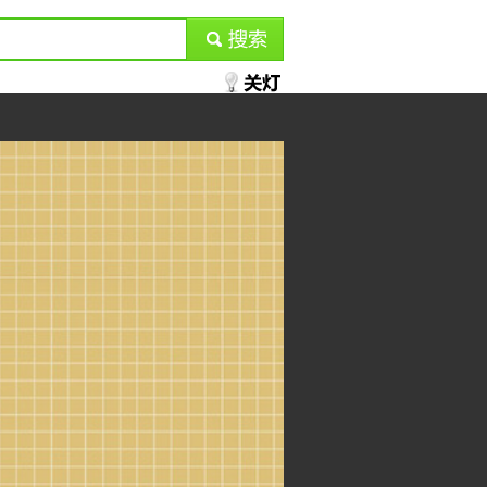
submit