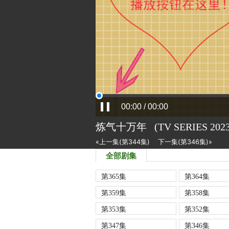
炼气十万年
(TV SERIES
202
«上一集(第344集)
下一集(第346集)»
全部剧集
第365集
第364集
第359集
第358集
第353集
第352集
第347集
第346集