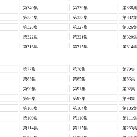
第340集
第339集
第338
第334集
第333集
第332
第328集
第327集
第326
第322集
第321集
第320
第316集
第315集
第314
第310集
第309集
第308
第304集
第303集
第302
第77集
第78集
第79集
第298集
第297集
第296
第83集
第85集
第86集
第288集
第287集
第286
第90集
第91集
第92集
第282集
第281集
第280
第96集
第97集
第98集
第276集
第269集
第268
第103集
第104集
第105
第264集
第263集
第262
第109集
第110集
第111
第258集
第257集
第256
第114集
第115集
第233
第252集
第251集
第250