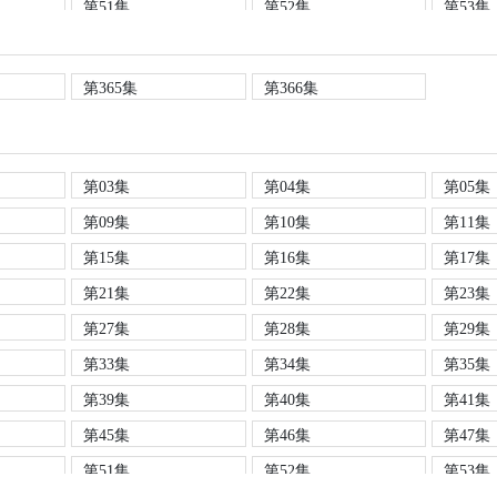
第51集
第52集
第53集
第57集
第58集
第59集
第62集
第62集
第365集
第366集
第03集
第04集
第05集
第09集
第10集
第11集
第15集
第16集
第17集
第21集
第22集
第23集
第27集
第28集
第29集
第33集
第34集
第35集
第39集
第40集
第41集
第45集
第46集
第47集
第51集
第52集
第53集