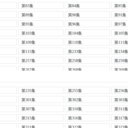
第83集
第84集
第85集
第40集
第39集
第38集
第89集
第90集
第91集
第34集
第33集
第32集
第95集
第96集
第97集
第28集
第27集
第26集
第103集
第104集
第105
第22集
第21集
第20集
第109集
第110集
第111
第16集
第15集
第14集
第115集
第233集
第234
第10集
第9集
第8集
第257集
第258集
第259
第4集
第3集
第2集
第267集
第268集
第269
第281集
第282集
第283
第287集
第288集
第235集
第255集
第256
第301集
第302集
第303
第307集
第310集
第311
第315集
第316集
第317
第321集
第322集
第323