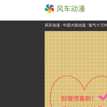
风车动漫
风车动漫
/
中国大陆动漫
/
炼气十万