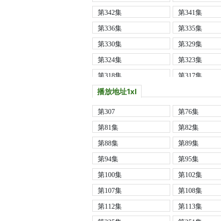
第342集
第341集
第336集
第335集
第330集
第329集
第324集
第323集
第318集
第317集
播放地址1xl
第312集
第311集
第306集
第305集
第307
第76集
第300集
第299集
第81集
第82集
第294集
第289集
第88集
第89集
第284集
第283集
第94集
第95集
第278集
第277集
第100集
第102集
第266集
第265集
第107集
第108集
第260集
第259集
第112集
第113集
第254集
第253集