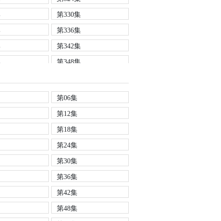
集
第330集
集
第336集
集
第342集
集
第348集
集
第354集
第06集
第12集
第18集
第24集
第30集
第36集
第42集
第48集