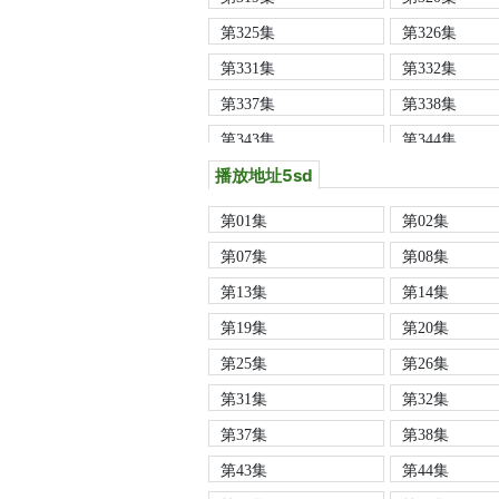
第325集
第326集
第331集
第332集
第337集
第338集
第343集
第344集
播放地址5sd
第349集
第350集
第355集
第356集
第01集
第02集
第07集
第08集
第13集
第14集
第19集
第20集
第25集
第26集
第31集
第32集
第37集
第38集
第43集
第44集