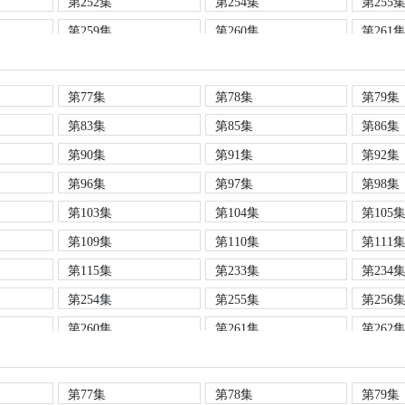
第252集
第254集
第255
第232集
第217集
第215
第259集
第260集
第261
第197集
第196集
第146
第265集
第266集
第267
第112集
第111集
第110
第279集
第280集
第77集
第78集
第79集
第106集
第105集
第104
第83集
第85集
第86集
第100集
第99集
第98集
第90集
第91集
第92集
第94集
第93集
第92集
第96集
第97集
第98集
第88集
第87集
第86集
第103集
第104集
第105
第82集
第81集
第80集
第109集
第110集
第111
第76集
第75集
第74集
第115集
第233集
第234
第70集
第69集
第68集
第254集
第255集
第256
第64集
第63集
第62集
第260集
第261集
第262
第58集
第57集
第56集
第266集
第267集
第268
第52集
第51集
第50集
第280集
第281集
第77集
第78集
第79集
第46集
第45集
第44集