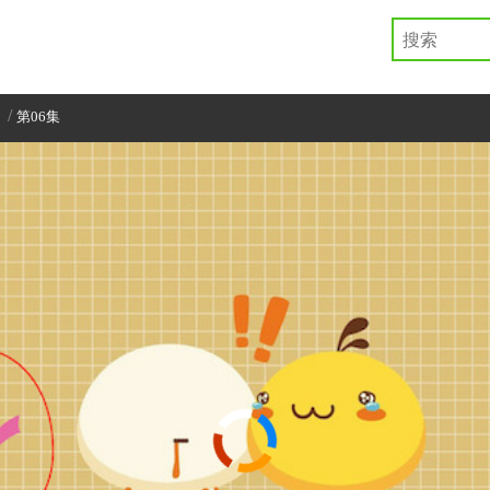
。
/
第06集