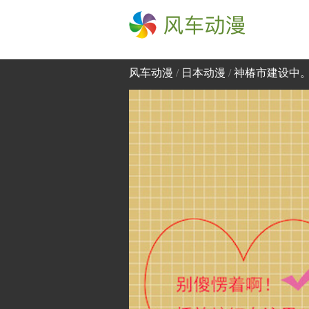
风车动漫
风车动漫
/
日本动漫
/
神椿市建设中