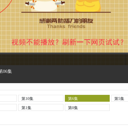
第06集
第10集
第6集
第5集
第1集
第0集