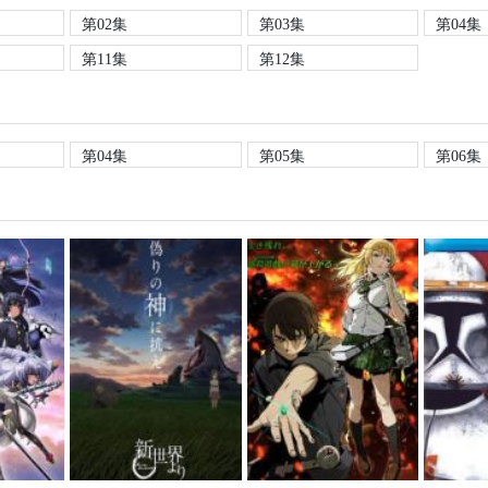
第02集
第03集
第04集
第11集
第12集
第04集
第05集
第06集