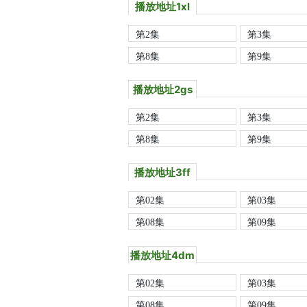
播放地址1xl
第2集
第3集
第8集
第9集
播放地址2gs
第2集
第3集
第8集
第9集
播放地址3ff
第02集
第03集
第08集
第09集
播放地址4dm
第02集
第03集
第08集
第09集