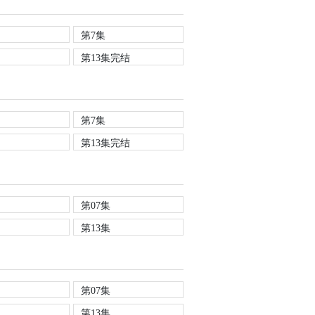
第7集
第13集完结
第7集
第13集完结
第07集
第13集
第07集
第13集