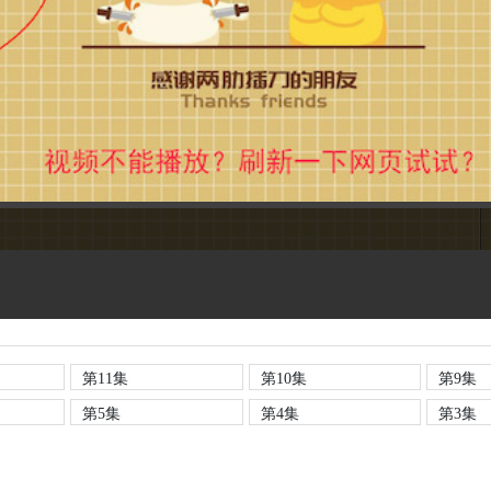
第11集
第10集
第9集
第5集
第4集
第3集