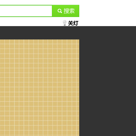
submit