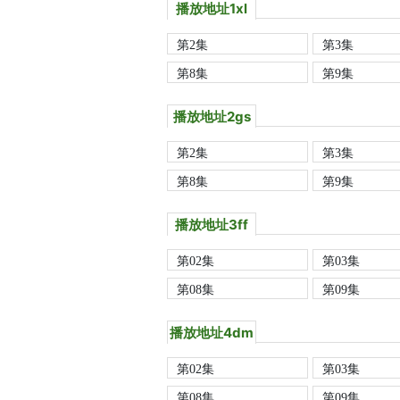
播放地址1xl
第2集
第3集
第8集
第9集
播放地址2gs
第2集
第3集
第8集
第9集
播放地址3ff
第02集
第03集
第08集
第09集
播放地址4dm
第02集
第03集
第08集
第09集