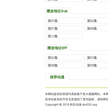
播放地址5uk
第01集
第02集
第07集
第08集
第13集
播放地址6ff
第02集
第03集
第08集
第09集
推荐动漫
本网站提供的资源均系收集于各大视频网站，本网
若本站收录的节目无意侵犯了贵司版权，请给网
Copyright © 2019
风车动漫 dm530.org