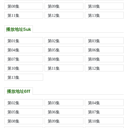
第08集
第09集
第10集
第11集
第12集
第13集
播放地址5uk
第01集
第02集
第03集
第04集
第05集
第06集
第07集
第08集
第09集
第10集
第11集
第12集
第13集
播放地址6ff
第02集
第03集
第04集
第05集
第06集
第07集
第08集
第09集
第10集