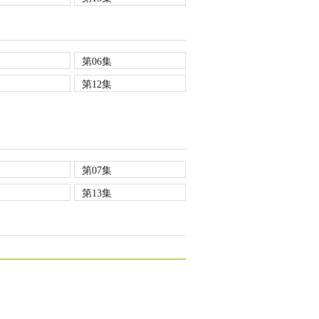
第06集
第12集
第07集
第13集