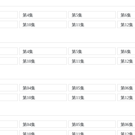
第4集
第5集
第6集
第10集
第11集
第12集
第4集
第5集
第6集
第10集
第11集
第12集
第04集
第05集
第06集
第10集
第11集
第12集
第04集
第05集
第06集
第10集
第11集
第12集