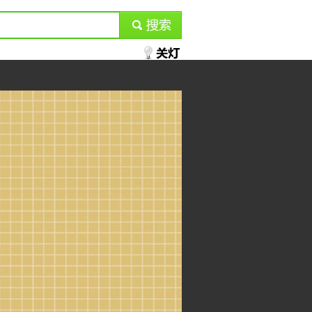
submit