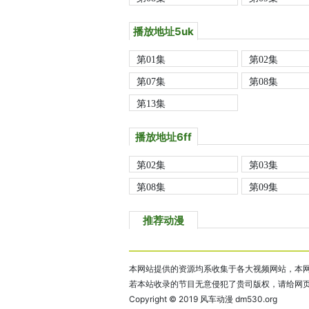
播放地址5uk
第01集
第02集
第07集
第08集
第13集
播放地址6ff
第02集
第03集
第08集
第09集
推荐动漫
本网站提供的资源均系收集于各大视频网站，本网
若本站收录的节目无意侵犯了贵司版权，请给网
Copyright © 2019
风车动漫 dm530.org