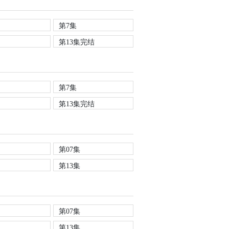
第7集
第13集完结
第7集
第13集完结
第07集
第13集
第07集
第13集